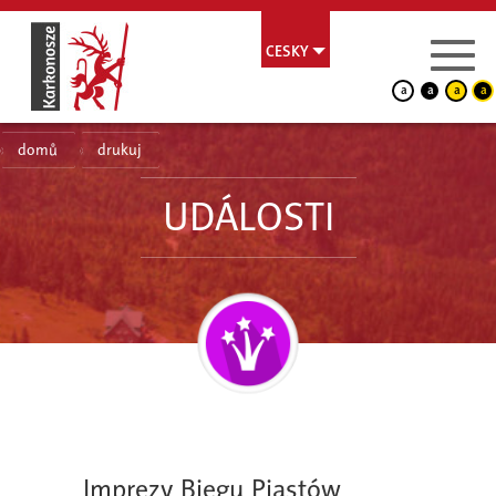
CESKY
a
a
a
a
domů
drukuj
UDÁLOSTI
Imprezy Biegu Piastów