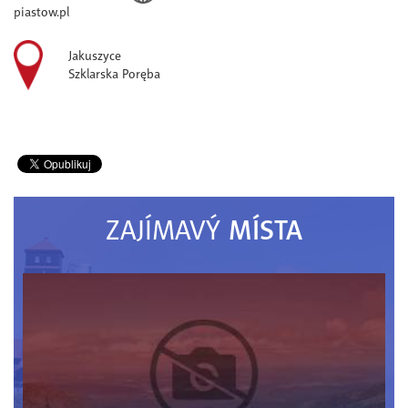
piastow.pl
Jakuszyce
Szklarska Poręba
MÍSTA
ZAJÍMAVÝ