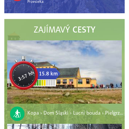
Przesieka
CESTY
ZAJÍMAVÝ
3:57 hh
15.8 km
Kopa › Dom Śląski › Lucni bouda › Pielgrzymy › Polana › Karpacz