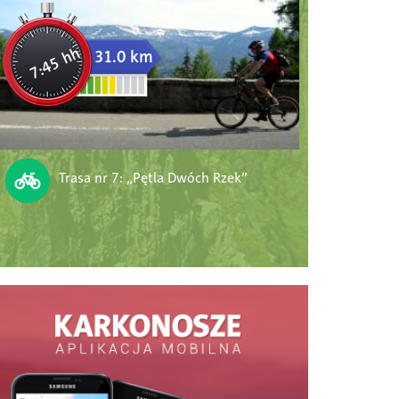
7:45 hh
31.0 km
Trasa nr 7: „Pętla Dwóch Rzek”