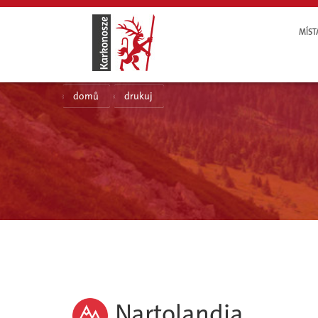
MÍST
domů
drukuj
Nartolandia