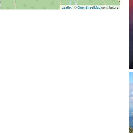
Leaflet
|
©
OpenStreetMap
contributors