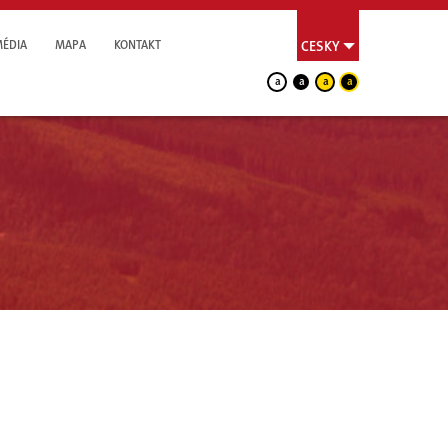
MÉDIA
MAPA
KONTAKT
CESKY
a
a
a
a