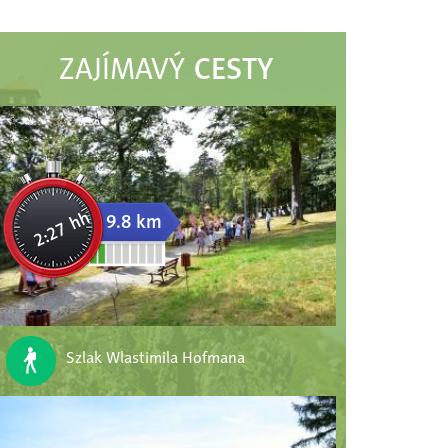
CESTY
ZAJÍMAVÝ
2:27 hh
9.8 km
Szlak Wlastimila Hofmana