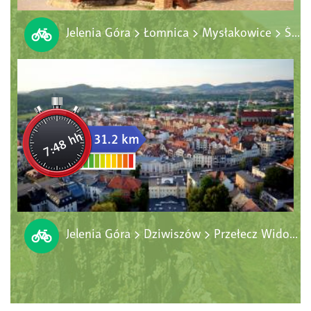
Jelenia Góra > Łomnica > Mysłakowice > Ściegny > Miłków > Sosnówka > Staniszów > Jelenia Góra
7:48 hh
31.2 km
Jelenia Góra > Dziwiszów > Przełecz Widok > Komarno > Maciejowa