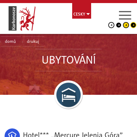
CESKY
a
a
a
a
domů
drukuj
UBYTOVÁNÍ
Hotel*** „Mercure Jelenia Góra”