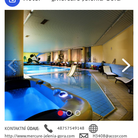
48757549148
KONTAKTNÍ
ÚDAJE:
http://www.mercure-jelenia-gora.com
H3408@accor.com