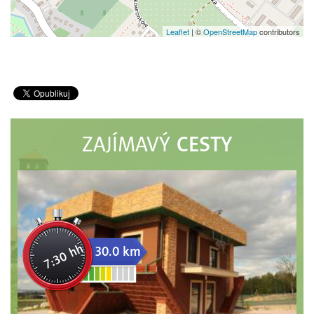
Leaflet
|
©
OpenStreetMap
contributors
CESTY
ZAJÍMAVÝ
7:30 hh
30.0 km