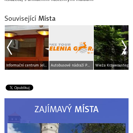
Související
Místa
Informační centrum Jelenia Góra
Autobusové nádraží PKS Tour Jelenia Góra
MÍSTA
ZAJÍMAVÝ