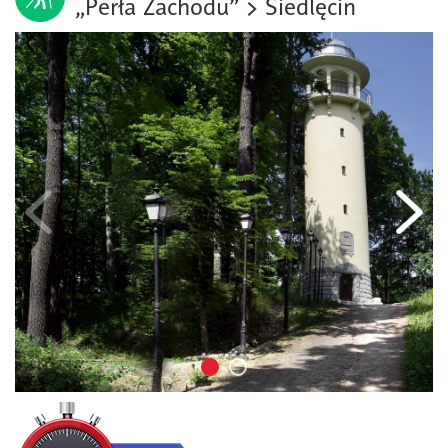
„Perła Zachodu” > Siedlęcin