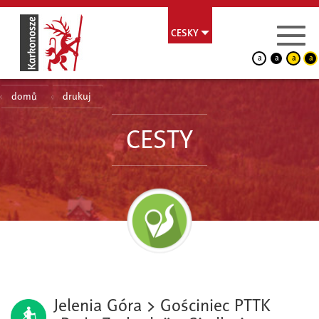
CESKY
a
a
a
a
domů
drukuj
CESTY
Jelenia Góra > Gościniec PTTK