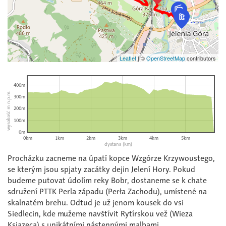
Leaflet
|
©
OpenStreetMap
contributors
400m
wysokość m n.p.m.
300m
200m
100m
0m
0km
1km
2km
3km
4km
5km
dystans (km)
Procházku zacneme na úpatí kopce Wzgórze Krzywoustego,
se kterým jsou spjaty zacátky dejin Jelení Hory. Pokud
budeme putovat údolím reky Bobr, dostaneme se k chate
sdružení PTTK Perla západu (Perła Zachodu), umístené na
skalnatém brehu. Odtud je už jenom kousek do vsi
Siedlecin, kde mužeme navštívit Rytírskou vež (Wieza
Ksiazeca) s unikátními nástennými malbami