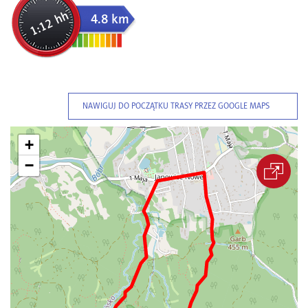
1:12 hh
4.8 km
NAWIGUJ DO POCZĄTKU TRASY PRZEZ GOOGLE MAPS
+
−