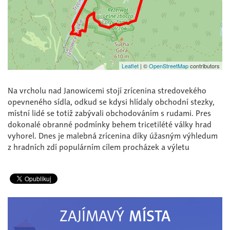
Leaflet
|
©
OpenStreetMap
contributors
Na vrcholu nad Janowicemi stojí zrícenina stredovekého
opevneného sídla, odkud se kdysi hlídaly obchodní stezky,
místní lidé se totiž zabývali obchodováním s rudami. Pres
dokonalé obranné podmínky behem tricetilété války hrad
vyhorel. Dnes je malebná zrícenina díky úžasným výhledum
z hradních zdí populárním cílem procházek a výletu
MÍSTA
ZAJÍMAVÝ