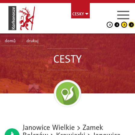
CESKY
a
a
a
a
domů
drukuj
CESTY
Janowice Wielkie > Zamek